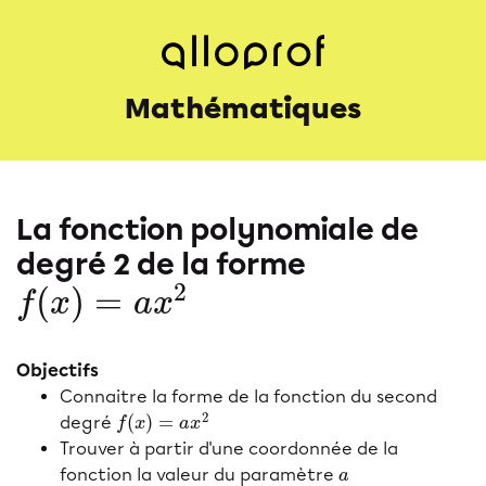
Mathématiques
La fonction polynomiale de
degré 2 de la forme
2
(
)
=
f
(
x
)
=
a
x
2
f
x
a
x
Objectifs
Connaitre la forme de la fonction du second
2
(
)
=
degré
f
(
x
)
=
a
x
2
f
x
a
x
Trouver à partir d'une coordonnée de la
fonction la valeur du paramètre
a
a