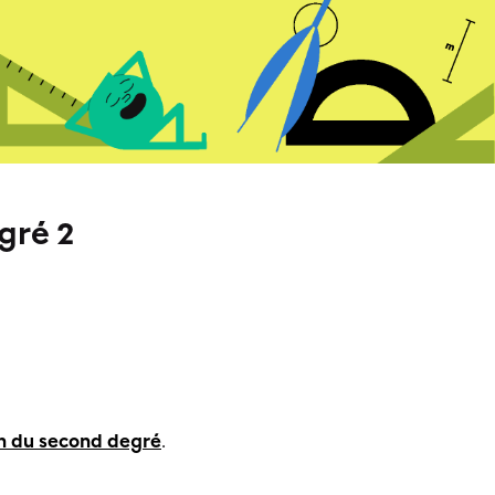
gré 2
n du second degré
.