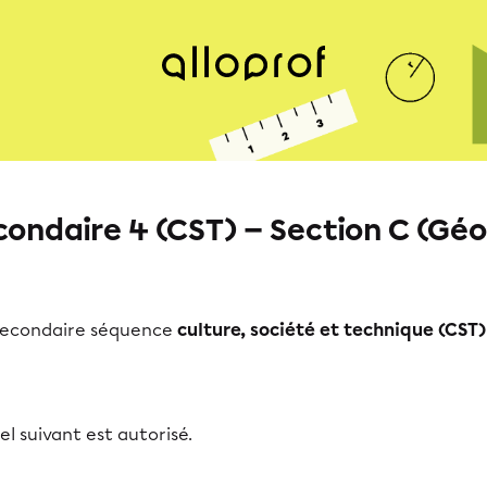
condaire 4 (CST) — Section C (Gé
econdaire séquence
culture, société et technique (CST)
iel suivant est autorisé.