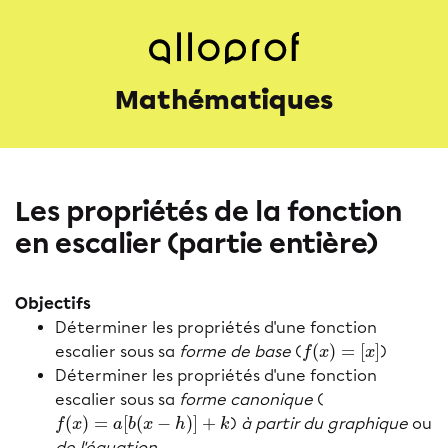
Mathématiques
Les propriétés de la fonction
en escalier (partie entière)
Objectifs
Déterminer les propriétés d'une fonction
(
)
=
[
]
escalier sous sa
forme de base
(
)
f
(
x
)
=
[
x
]
f
x
x
Déterminer les propriétés d'une fonction
escalier sous sa
forme canonique
(
(
)
=
[
(
−
)
]
+
)
à partir du graphique
ou
f
(
x
)
=
a
[
b
(
x
−
h
)
]
+
k
f
x
a
b
x
h
k
de l'équation
.